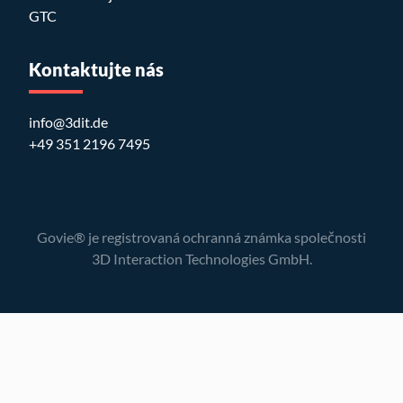
GTC
Kontaktujte nás
info@3dit.de
+49 351 2196 7495
Govie® je registrovaná ochranná známka společnosti
3D Interaction Technologies GmbH.