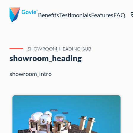
Benefits
Testimonials
Features
FAQ
SHOWROOM_HEADING_SUB
showroom_heading
showroom_intro