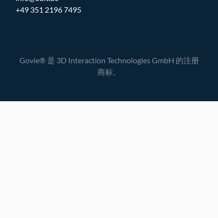
+49 351 2196 7495
Govie® 是 3D Interaction Technologies GmbH 的注册
商标。